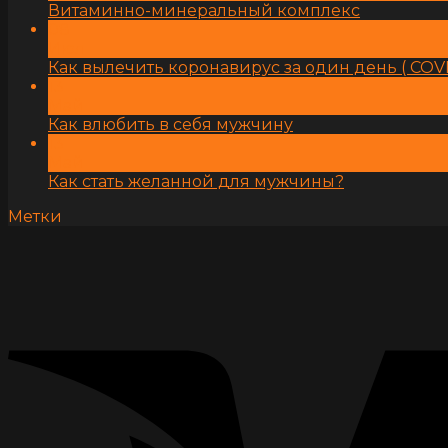
Витаминно-минеральный комплекс
08
Июл
Как вылечить коронавирус за один день ( COVI
13
Май
Как влюбить в себя мужчину
13
Май
Как стать желанной для мужчины?
Метки