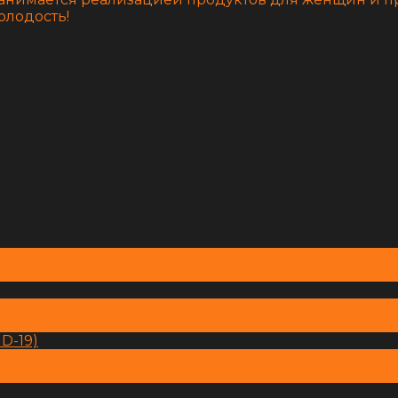
олодость!
D-19)